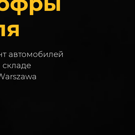
гофры
ля
нт автомобилей
 складе
 Warszawa