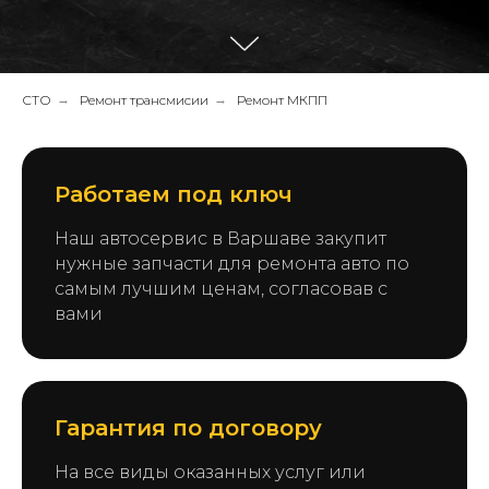
СТО
→
Ремонт трансмисии
→
Ремонт МКПП
Работаем под ключ
Наш автосервис в Варшаве закупит
нужные запчасти для ремонта авто по
самым лучшим ценам, согласовав с
вами
Гарантия по договору
На все виды оказанных услуг или