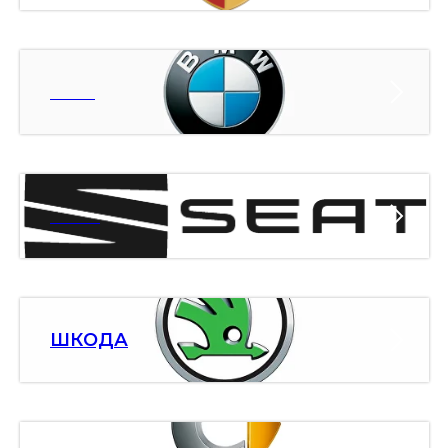
БМВ
СЕАТ
ШКОДА