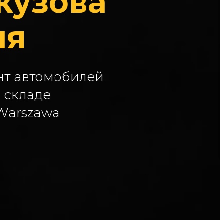
кузова
ля
нт автомобилей
 складе
 Warszawa