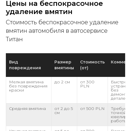
Цены на беспокрасочное
удаление вмятин
Стоимость беспокрасочное удаление
вмятин автомобиля в автосервисе
Титан
Вид
Размер
Стоимость
Коммент
повреждения
вмятины
(от)
Мелкая вмятина
до 2 см
от 300
Быстрое
без повреждения
PLN
устранен
краски
без
демонта
деталей
Средняя вмятина
от 2 до 5
от 500 PLN
Требует
см
точной
ювелирн
работы