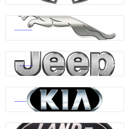
ЯГУАР
ДЖИП
КИА