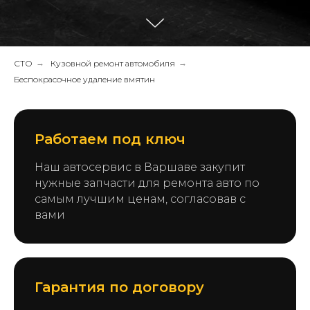
СТО
→
Кузовной ремонт автомобиля
→
Беспокрасочное удаление вмятин
Работаем под ключ
Наш автосервис в Варшаве закупит
нужные запчасти для ремонта авто по
самым лучшим ценам, согласовав с
вами
Гарантия по договору