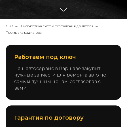
СТО
→
Диагностика систем охлаждения двигателя
→
Промывка радиатора
Работаем под ключ
Наш автосервис в Варшаве закупит
нужные запчасти для ремонта авто по
самым лучшим ценам, согласовав с
вами
Гарантия по договору