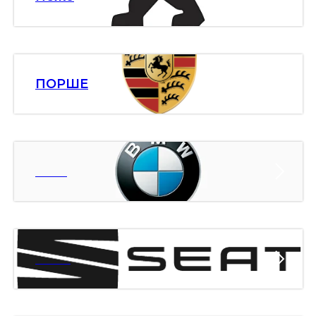
ПОРШЕ
БМВ
СЕАТ