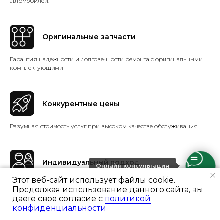
автомобилей.
Оригинальные запчасти
Гарантия надежности и долговечности ремонта с оригинальными
комплектующими
Конкурентные цены
Разумная стоимость услуг при высоком качестве обслуживания.
Индивидуальный подход
Онлайн консультация
Этот веб-сайт использует файлы cookie.
Учет особенностей каждого клиента и его автомобиля при
Продолжая использование данного сайта, вы
предоставлении услуг.
даете свое согласие с
политикой
конфиденциальности
Ремонт и цены
Портфолио
Отзывы
Консультация