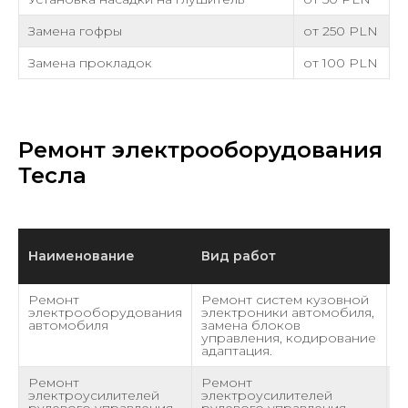
Замена гофры
от 250 PLN
Замена прокладок
от 100 PLN
Ремонт электрооборудования
Тесла
Наименование
Вид работ
С
Ремонт
Ремонт систем кузовной
о
электрооборудования
электроники автомобиля,
P
автомобиля
замена блоков
управления, кодирование
адаптация.
Ремонт
Ремонт
о
электроусилителей
электроусилителей
рулевого управления
рулевого управления,