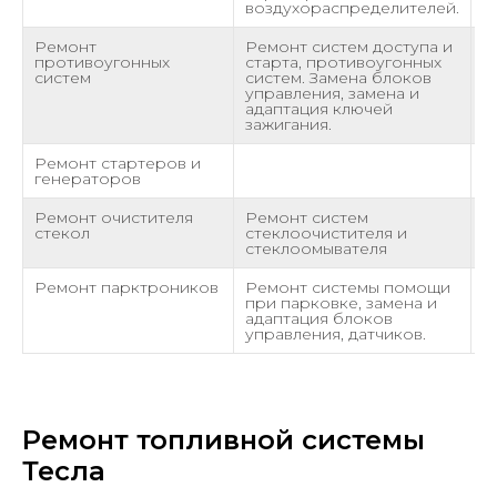
воздухораспределителей.
Ремонт
Ремонт систем доступа и
о
противоугонных
старта, противоугонных
P
систем
систем. Замена блоков
управления, замена и
адаптация ключей
зажигания.
Ремонт стартеров и
о
генераторов
Ремонт очистителя
Ремонт систем
о
стекол
стеклоочистителя и
стеклоомывателя
Ремонт парктроников
Ремонт системы помощи
о
при парковке, замена и
адаптация блоков
управления, датчиков.
Ремонт топливной системы
Тесла