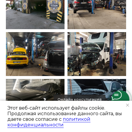
Онлайн консультация
Этот веб-сайт использует файлы cookie.
Продолжая использование данного сайта, вы
даете свое согласие с
политикой
конфиденциальности
Ремонт и цены
Мастера
Отзывы
Консультация