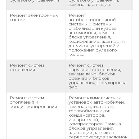
замена, адаптации.
Ремонт электронных
Ремонт
о
систем
антиблокировочной
системы и системы
стабилизации кузова
автомобиля, замена
блока управления,
кодирование, адаптация
датчиков ускорений и
положения рулевого
колеса.
Ремонт систем
Ремонт систем
о
освещения
наружнего освещения,
замена ламп, блоков
розжига и блоков
управления, регулировка
фар.
Ремонт систем
Ремонт климатических
о
отопления и
установок автомобилей,
кондиционирования
замена радиаторов,
теплообменников,
конденсаторов,
испарителей,
компрессоров. Замена
блоков управления,
адаптации датчиков
сервоприводов заслонок