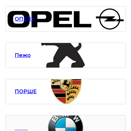
ОПЕЛЬ
Пежо
ПОРШЕ
БМВ