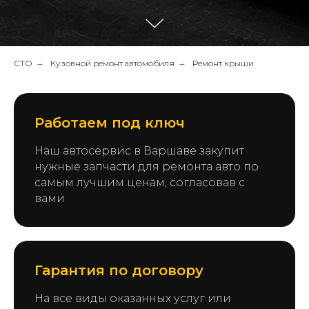
СТО
→
Кузовной ремонт автомобиля
→
Ремонт крыши
Работаем под ключ
Наш автосервис в Варшаве закупит
нужные запчасти для ремонта авто по
самым лучшим ценам, согласовав с
вами
Гарантия по договору
На все виды оказанных услуг или