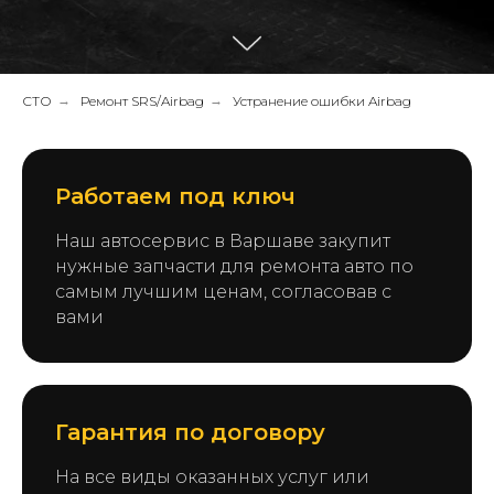
СТО
→
Ремонт SRS/Airbag
→
Устранение ошибки Airbag
Работаем под ключ
Наш автосервис в Варшаве закупит
нужные запчасти для ремонта авто по
самым лучшим ценам, согласовав с
вами
Гарантия по договору
На все виды оказанных услуг или