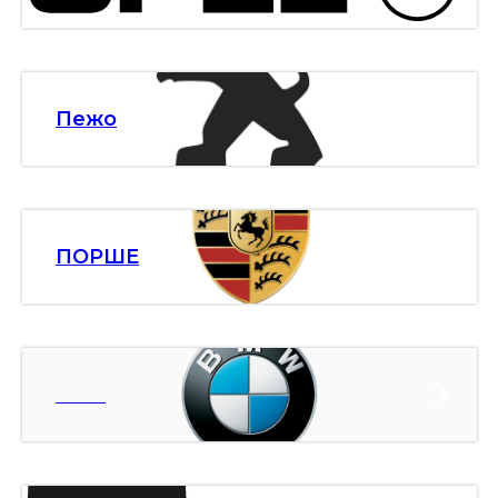
Пежо
ПОРШЕ
БМВ