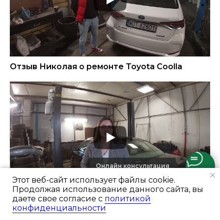
Отзыв Николая о ремонте Toyota Coolla
Онлайн консультация
Этот веб-сайт использует файлы cookie.
Продолжая использование данного сайта, вы
даете свое согласие с
политикой
Отзыв Алеси о ремонте BMW 5
конфиденциальности
Ремонт и цены
Портфолио
Отзывы
Консультация