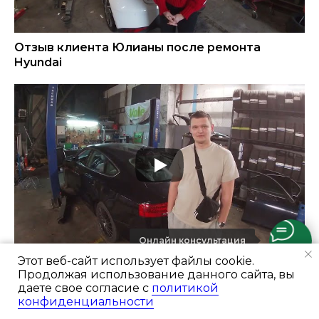
Отзыв клиента Юлианы после ремонта
Hyundai
Онлайн консультация
Этот веб-сайт использует файлы cookie.
Отзыв клиента Дмитрия после ремонта Audi
Продолжая использование данного сайта, вы
A5
даете свое согласие с
политикой
конфиденциальности
Ремонт и цены
Портфолио
Отзывы
Консультация