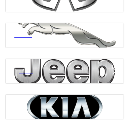
ЯГУАР
ДЖИП
КИА