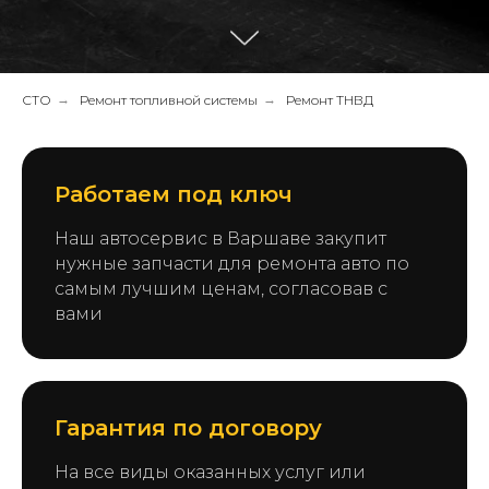
СТО
→
Ремонт топливной системы
→
Ремонт ТНВД
Работаем под ключ
Наш автосервис в Варшаве закупит
нужные запчасти для ремонта авто по
самым лучшим ценам, согласовав с
вами
Гарантия по договору
На все виды оказанных услуг или