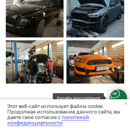
Онлайн консультация
Этот веб-сайт использует файлы cookie.
Преимущества
Продолжая использование данного сайта, вы
автомобильного сервиса
даете свое согласие с
политикой
конфиденциальности
Ремонт и цены
Портфолио
Отзывы
Консультация
Почему мы сто №1 в Варшаве