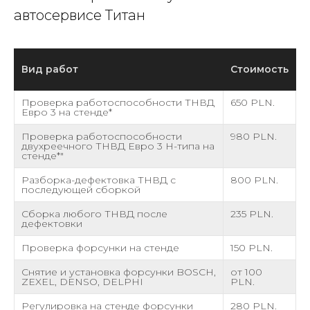
автосервисе Титан
Вид работ
Стоимость
Проверка работоспособности ТНВД
650 PLN.
Евро 3 на стенде*
Проверка работоспособности
980 PLN.
двухреечного ТНВД Евро 3 Н-типа на
стенде*"
Разборка-дефектовка ТНВД с
800 PLN.
последующей сборкой
Сборка любого ТНВД после
235 PLN.
дефектовки
Проверка форсунки на стенде
150 PLN.
Снятие и установка форсунки BOSCH,
от 100
ZEXEL, DENSO, DELPHI
PLN.
Регулировка на стенде форсунки
280 PLN.