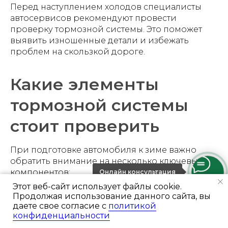
Перед наступлением холодов специалисты
автосервисов рекомендуют провести
проверку тормозной системы. Это поможет
выявить изношенные детали и избежать
проблем на скользкой дороге.
Какие элементы
тормозной системы
стоит проверить
При подготовке автомобиля к зиме важно
обратить внимание на несколько ключевых
компонентов:
Онлайн консультация
Этот веб-сайт использует файлы cookie.
Продолжая использование данного сайта, вы
состояние тормозных колодок
даете свое согласие с
политикой
износ тормозных дисков
конфиденциальности
Ремонт
Диагностика и ТО
Отзывы
Консультация
уровень тормозной жидкости