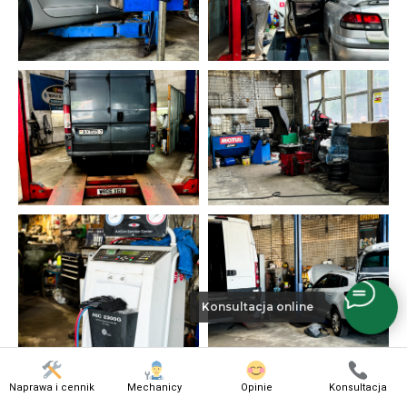
Konsultacja online
Naprawa i cennik
Mechanicy
Opinie
Konsultacja