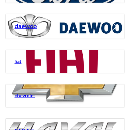
daewoo
fiat
chevrolet