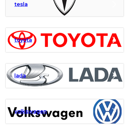
tesla
toyota
lada
volkswagen