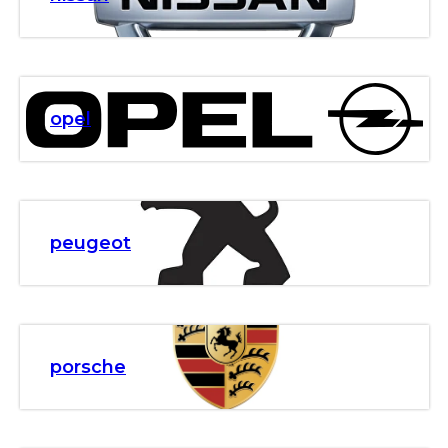
opel
peugeot
porsche