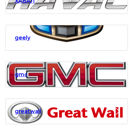
ХАВАЛ
geely
gmc
greatwall