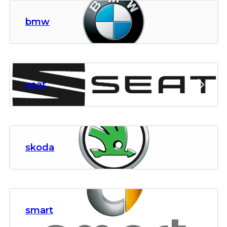
bmw
seat
skoda
smart