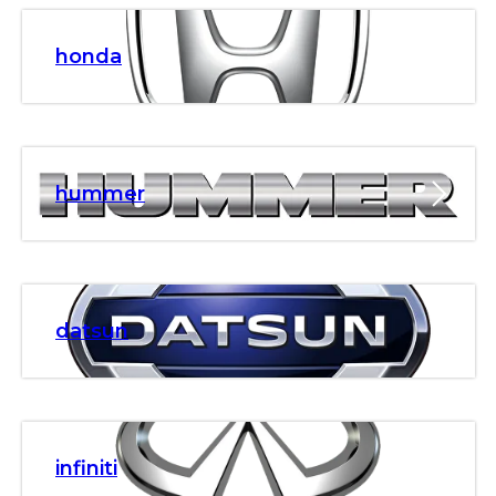
honda
hummer
datsun
infiniti