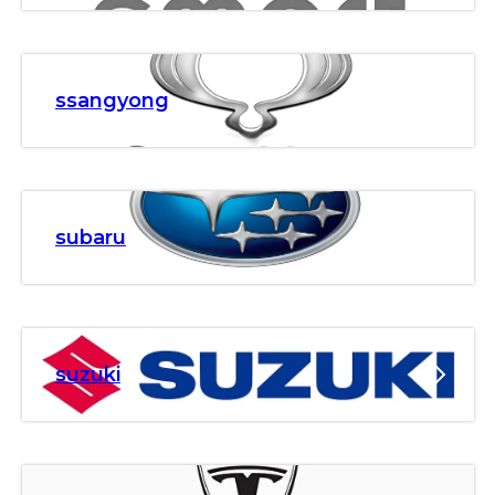
ssangyong
subaru
suzuki