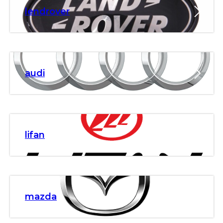
lendrover
audi
lifan
mazda