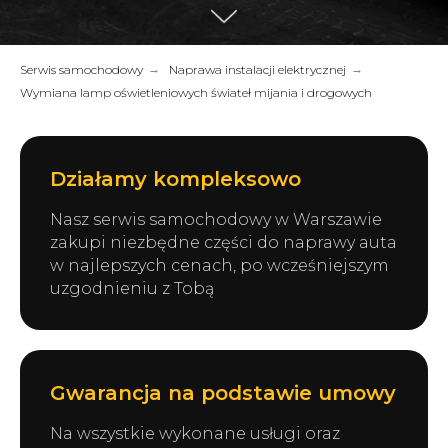
Serwis samochodowy
→
Naprawa instalacji elektrycznej
→
Wymiana lamp oświetleniowych świateł mijania i drogowych
Działamy kompleksowo
Nasz serwis samochodowy w Warszawie
zakupi niezbędne części do naprawy auta
w najlepszych cenach, po wcześniejszym
uzgodnieniu z Tobą
Gwarancja na podstawie umowy
Na wszystkie wykonane usługi oraz