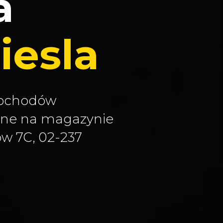
a
diesla
mochodów
pne na magazynie
ów 7C, 02-237