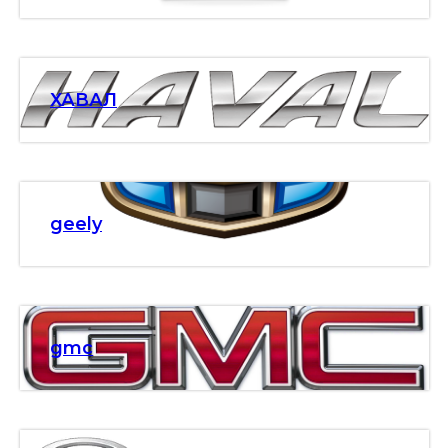
ХАВАЛ
geely
gmc