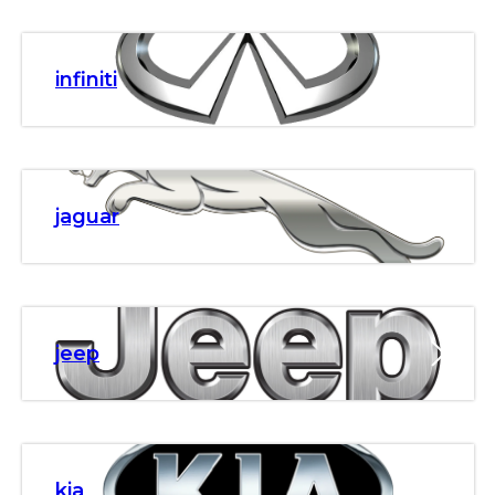
infiniti
jaguar
jeep
kia