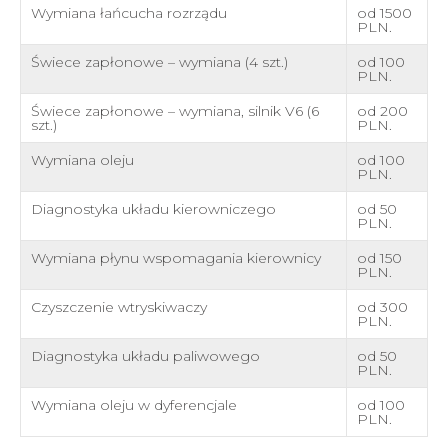
Wymiana łańcucha rozrządu
od 1500
PLN.
Świece zapłonowe – wymiana (4 szt.)
od 100
PLN.
Świece zapłonowe – wymiana, silnik V6 (6
od 200
szt.)
PLN.
Wymiana oleju
od 100
PLN.
Diagnostyka układu kierowniczego
od 50
PLN.
Wymiana płynu wspomagania kierownicy
od 150
PLN.
Czyszczenie wtryskiwaczy
od 300
PLN.
Diagnostyka układu paliwowego
od 50
PLN.
Wymiana oleju w dyferencjale
od 100
PLN.