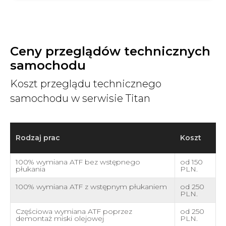
Ceny przeglądów technicznych
samochodu
Koszt przeglądu technicznego
samochodu w serwisie Titan
Rodzaj prac
Koszt
100% wymiana ATF bez wstępnego
od 150
płukania
PLN.
100% wymiana ATF z wstępnym płukaniem
od 250
PLN.
Częściowa wymiana ATF poprzez
od 250
demontaż miski olejowej
PLN.