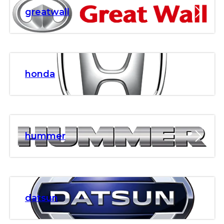
greatwall
honda
hummer
datsun