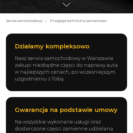
Serwis samochodowy
→
Przegląd techniczny samochodu
Działamy kompleksowo
Nasz serwis samochodowy w Warszawie
zakupi niezbędne części do naprawy auta
w najlepszych cenach, po wcześniejszym
uzgodnieniu z Tobą
Gwarancja na podstawie umowy
Na wszystkie wykonane usługi oraz
dostarczone części zamienne udzielana