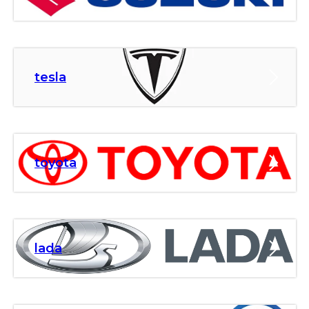
tesla
toyota
lada