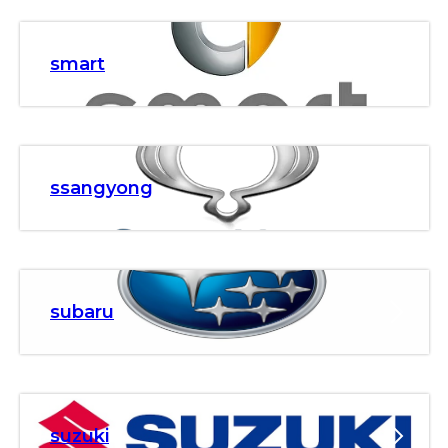
smart
ssangyong
subaru
suzuki