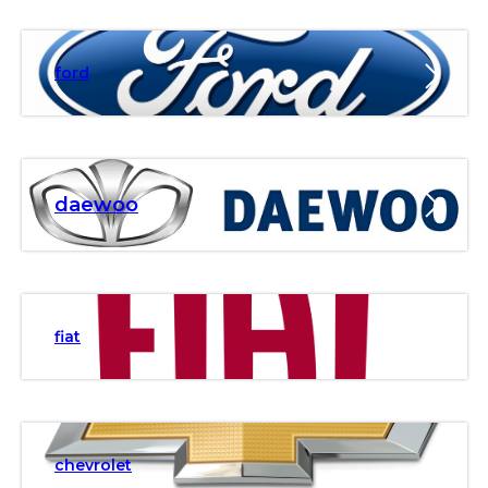
ford
daewoo
fiat
chevrolet