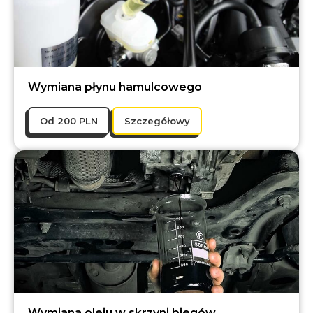
Wymiana płynu hamulcowego
Оd 200 PLN
Szczegółowy
Wymiana oleju w skrzyni biegów