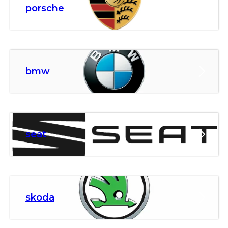
porsche
bmw
seat
skoda