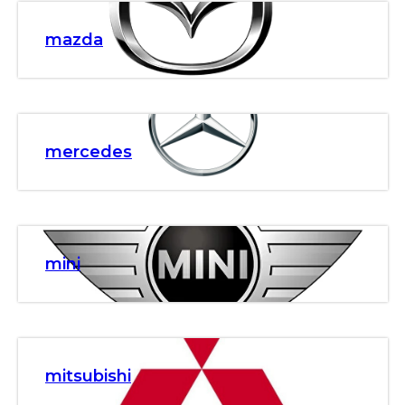
mazda
mercedes
mini
mitsubishi