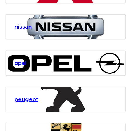
nissan
opel
peugeot