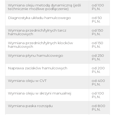
Wymiana oleju metodą dynamiczną (jeśli
od 100
technicznie możliwe podłączenie)
PLN.
Diagnostyka układu hamulcowego
od 50
PLN.
Wymiana przednich/tylnych tarcz
od 150
hamulcowych
PLN.
Wymiana przednich/tylnych klocków
od 150
hamulcowych
PLN.
Wymiana płynu hamulcowego
od 250
PLN.
Naprawa zacisków hamulcowych
od 200
PLN.
Wymiana oleju w CVT
od 400
PLN.
Wymiana oleju w skrzyni manualnej
od 100
PLN.
Wymiana paska rozrządu
od 800
PLN.