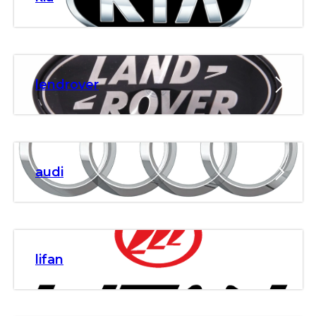
lendrover
audi
lifan